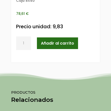
Caja 8X40
78,61
€
Precio unidad
:
9,83
SERVILLETA
Añadir al carrito
40X40
ELEGANCE
TISSUE
BURDEOS
cantidad
PRODUCTOS
Relacionados